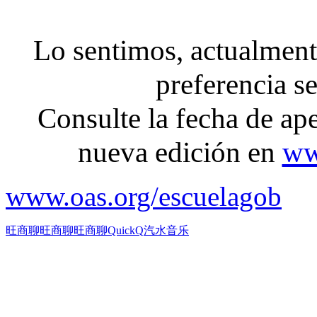
Lo sentimos, actualmente
preferencia s
Consulte la fecha de ape
nueva edición en
ww
www.oas.org/escuelagob
旺商聊
旺商聊
旺商聊
QuickQ
汽水音乐